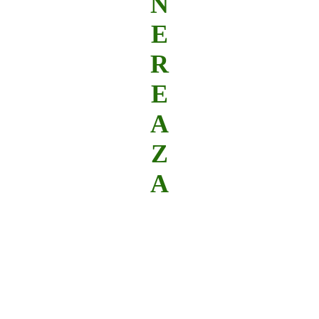
N
E
R
E
A
Z
A