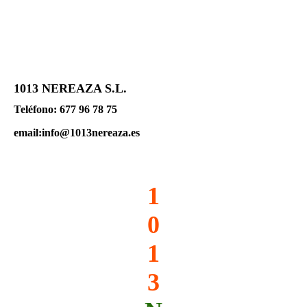
1013 NEREAZA S.L
.
Teléfono: 677 96 78 75
email:info@1013nereaza.es
1
0
1
3